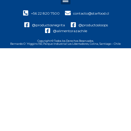
+56 22 820 7500
contacto@starfood.cl
@productosnegrita
@productosloops
@alimentorazachile
Copyright © Todos los Derechos Reservados.
Bernardo O´Higgins 150, Parque Industrial Los Libertadores, Colina, Santiago – Chile