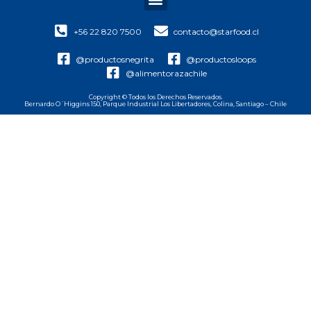
+56 22 820 7500
contacto@starfood.cl
@productosnegrita
@productosloops
@alimentorazachile
Copyright © Todos los Derechos Reservados.
Bernardo O´Higgins 150, Parque Industrial Los Libertadores, Colina, Santiago – Chile